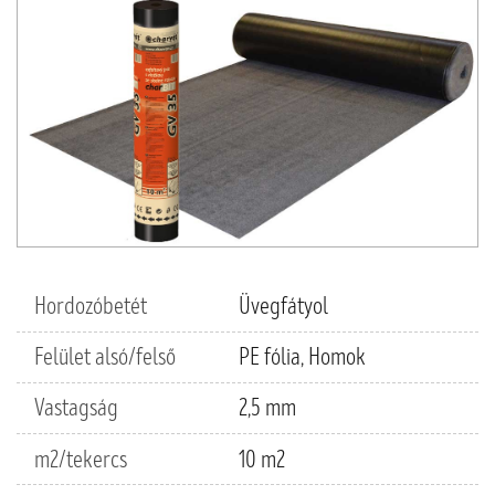
Hordozóbetét
Üvegfátyol
Felület alsó/felső
PE fólia, Homok
Vastagság
2,5 mm
m2/tekercs
10 m2