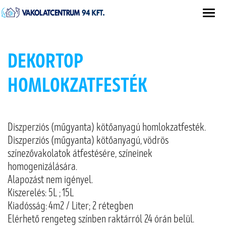
DEKORTOP
HOMLOKZATFESTÉK
Diszperziós (műgyanta) kötőanyagú homlokzatfesték.
Diszperziós (műgyanta) kötőanyagú, vödrös
színezővakolatok átfestésére, színeinek
homogenizálására.
Alapozást nem igényel.
Kiszerelés: 5L ; 15L
Kiadósság: 4m2 / Liter; 2 rétegben
Elérhető rengeteg színben raktárról 24 órán belül.