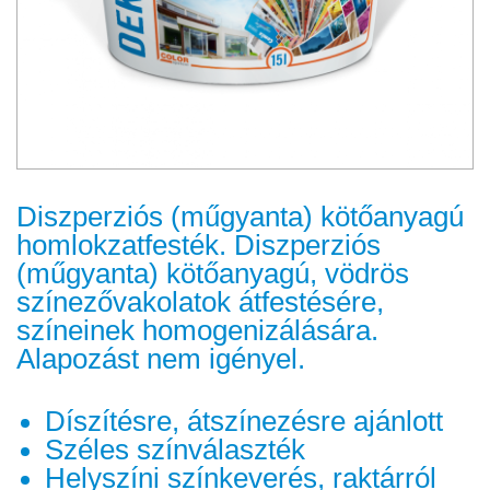
Diszperziós (műgyanta) kötőanyagú
homlokzatfesték. Diszperziós
(műgyanta) kötőanyagú, vödrös
színezővakolatok átfestésére,
színeinek homogenizálására.
Alapozást nem igényel.
Díszítésre, átszínezésre ajánlott
Széles színválaszték
Helyszíni színkeverés, raktárról