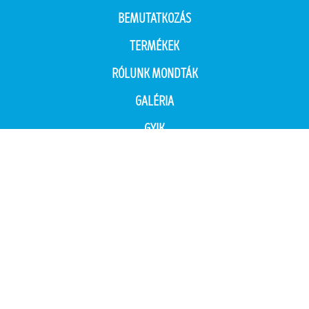
BEMUTATKOZÁS
TERMÉKEK
RÓLUNK MONDTÁK
GALÉRIA
GYIK
KAPCSOLAT
Minden jog fenntartva: Vakolatcentrum '94 Kft. 2026 Miskolc
Készítette: Kiss Sándor
www.visualcenter.hu