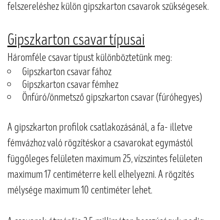
felszereléshez külön gipszkarton csavarok szükségesek.
Gipszkarton csavar típusai
Háromféle csavar típust különböztetünk meg:
Gipszkarton csavar fához
Gipszkarton csavar fémhez
Önfúró/önmetsző gipszkarton csavar (fúróhegyes)
A gipszkarton profilok csatlakozásánál, a fa- illetve
fémvázhoz való rögzítéskor a csavarokat egymástól
függőleges felületen maximum 25, vízszintes felületen
maximum 17 centiméterre kell elhelyezni. A rögzítés
mélysége maximum 10 centiméter lehet.