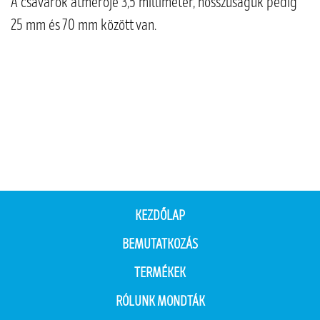
A csavarok átmérője 3,5 milliméter, hosszúságuk pedig
25 mm és 70 mm között van.
KEZDŐLAP
BEMUTATKOZÁS
TERMÉKEK
RÓLUNK MONDTÁK