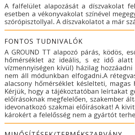
A falfelület alapozását a díszvakolat f
esetben a vékonyvakolat színével megegye
szórópisztollyal. A díszvakolatot a már s
FONTOS TUDNIVALÓK
A GROUND TT alapozó párás, ködös, eső
hőmérséklet az ideális, s ez idő alat
vízmennyiségen kívül) házilag hozzáadni 
nem áll módunkban elfogadni.A rétegvas
alacsony hőmérséklet késlelteti, magas h
Kérjük, hogy a tájékoztatóban leírtakat 
előírásoknak megfelelően, szakember által
idevonatkozó szakmai előírásokat! A kivit
károkért a felelősség nem a gyártót terhe
MINŐSÍTÉSEK/TERMÉKSZABVÁNY