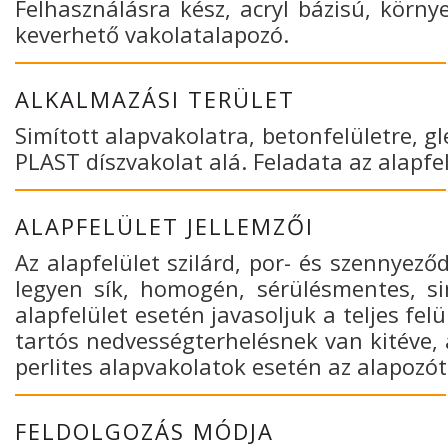
Felhasználásra kész, acryl bázisú, körn
keverhető vakolatalapozó.
ALKALMAZÁSI TERÜLET
Simított alapvakolatra, betonfelületre, 
PLAST díszvakolat alá. Feladata az alapfel
ALAPFELÜLET JELLEMZŐI
Az alapfelület szilárd, por- és szennyező
legyen sík, homogén, sérülésmentes, sim
alapfelület esetén javasoljuk a teljes fe
tartós nedvességterhelésnek van kitéve,
perlites alapvakolatok esetén az alapozót
FELDOLGOZÁS MÓDJA