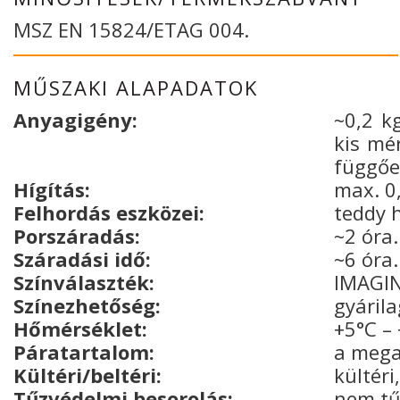
MSZ EN 15824/ETAG 004.
MŰSZAKI ALAPADATOK
Anyagigény:
~0,2 k
kis mé
függőe
Hígítás:
max. 0
Felhordás eszközei:
teddy h
Porszáradás:
~2 óra
Száradási idő:
~6 óra
Színválaszték:
IMAGIN
Színezhetőség:
gyárila
Hőmérséklet:
+5°C – 
Páratartalom:
a mega
Kültéri/beltéri:
kültéri
Tűzvédelmi besorolás:
nem tű