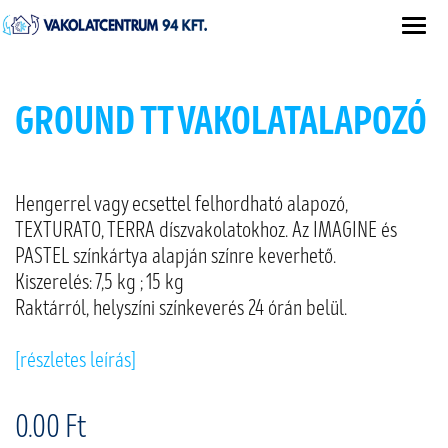
GROUND TT VAKOLATALAPOZÓ
Hengerrel vagy ecsettel felhordható alapozó,
TEXTURATO, TERRA díszvakolatokhoz. Az IMAGINE és
PASTEL színkártya alapján színre keverhető.
Kiszerelés: 7,5 kg ; 15 kg
Raktárról, helyszíni színkeverés 24 órán belül.
[részletes leírás]
0.00 Ft