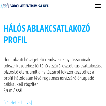
HÁLÓS ABLAKCSATLAKOZÓ
PROFIL
Homlokzati hőszigetelő rendszerek nyílászáróinak
tokszerkezetéhez történő vízzáró, esztétikus csatlakozást
biztosító elem, amit a nyílászárói tokszerkezetéhez a
profil hátoldalán lévő rugalmas és vízzáró öntapadó
csíkkal kell rögzíteni.
2,4 m / szál
[részletes leírás]