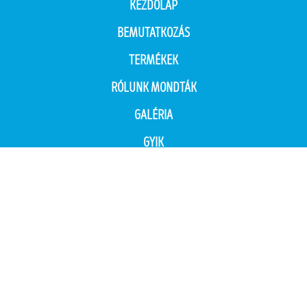
KEZDŐLAP
BEMUTATKOZÁS
TERMÉKEK
RÓLUNK MONDTÁK
GALÉRIA
GYIK
KAPCSOLAT
Minden jog fenntartva: Vakolatcentrum '94 Kft. 2026 Miskolc