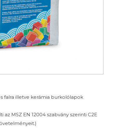
s falra illetve kerámia burkolólapok
síti az MSZ EN 12004 szabvány szerinti C2E
követelményeit.)