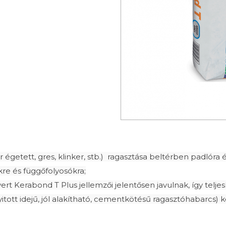
getett, gres, klinker, stb.) ragasztása beltérben padlóra é
kre és függőfolyosókra;
vert Kerabond T Plus jellemzői jelentősen javulnak, így telje
yitott idejű, jól alakítható, cementkötésű ragasztóhabarcs) 