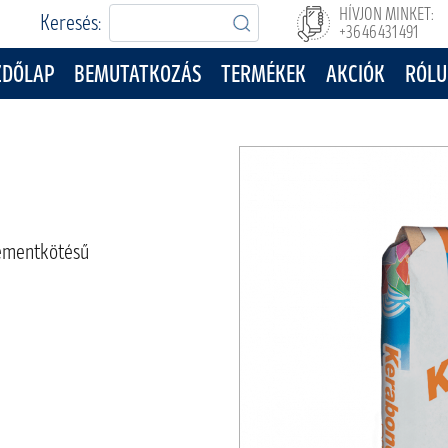
HÍVJON MINKET:
Keresés:
+36 46 431 491
ZDŐLAP
BEMUTATKOZÁS
TERMÉKEK
AKCIÓK
RÓLU
cementkötésű