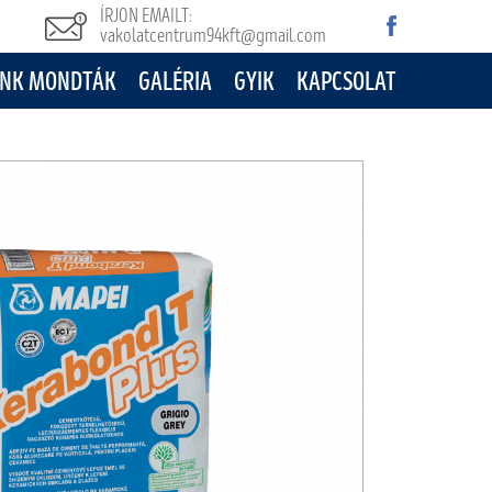
ÍRJON EMAILT:
vakolatcentrum94kft@gmail.com
NK MONDTÁK
GALÉRIA
GYIK
KAPCSOLAT