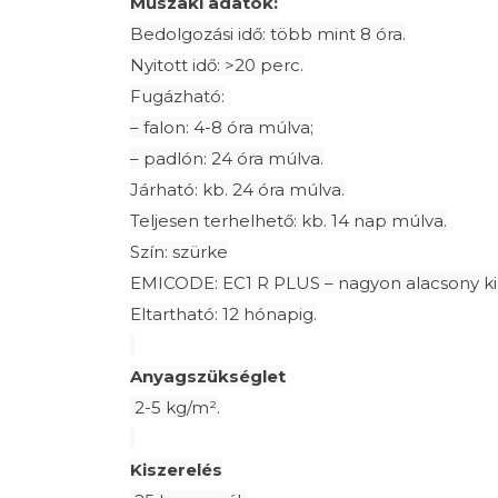
Műszaki adatok:
Bedolgozási idő: több mint 8 óra.
Nyitott idő: >20 perc.
Fugázható:
– falon: 4-8 óra múlva;
– padlón: 24 óra múlva.
Járható: kb. 24 óra múlva.
Teljesen terhelhető: kb. 14 nap múlva.
Szín: szürke
EMICODE: EC1 R PLUS – nagyon alacsony ki
Eltartható: 12 hónapig.
Anyagszükséglet
2-5 kg/m².
Kiszerelés