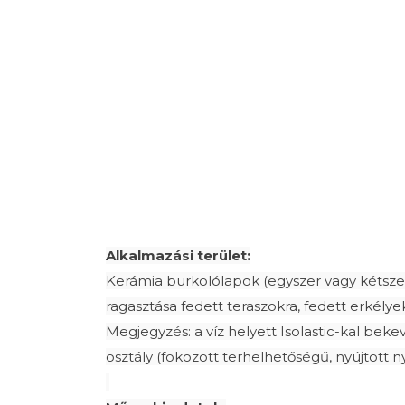
Alkalmazási terület:
Kerámia burkolólapok (egyszer vagy kétszer é
ragasztása fedett teraszokra, fedett erkélye
Megjegyzés: a víz helyett Isolastic-kal beke
osztály (fokozott terhelhetőségű, nyújtott n