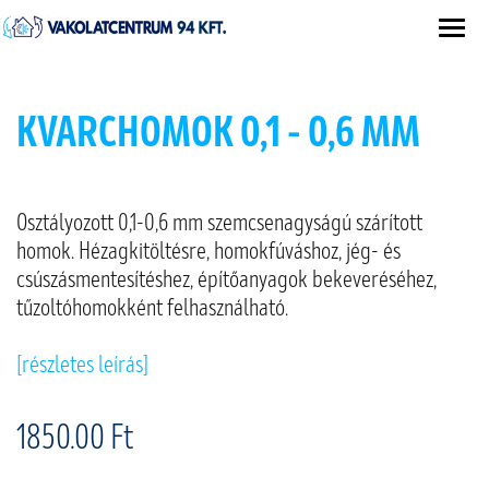
KVARCHOMOK 0,1 - 0,6 MM
Osztályozott 0,1-0,6 mm szemcsenagyságú szárított
homok. Hézagkitöltésre, homokfúváshoz, jég- és
csúszásmentesítéshez, építőanyagok bekeveréséhez,
tűzoltóhomokként felhasználható.
[részletes leírás]
1850.00 Ft