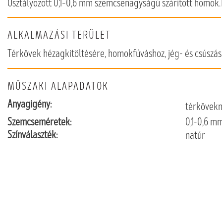
Osztályozott 0,1–0,6 mm szemcsenagyságú szárított homok.T
ALKALMAZÁSI TERÜLET
Térkövek hézagkitöltésére, homokfúváshoz, jég- és csúszá
MŰSZAKI ALAPADATOK
Anyagigény:
térkövekn
Szemcseméretek:
0,1-0,6 m
Színválaszték:
natúr