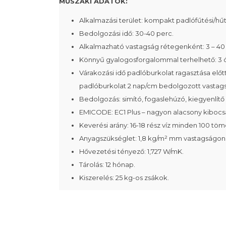
MŰSZAKI ADATOK:
Alkalmazási terület: kompakt padlófűtési/hű
Bedolgozási idő: 30-40 perc.
Alkalmazható vastagság rétegenként: 3 – 4
Könnyű gyalogosforgalommal terhelhető: 3 ó
Várakozási idő padlóburkolat ragasztása el
padlóburkolat 2 nap/cm bedolgozott vastag
Bedolgozás: simító, fogaslehúzó, kiegyenlítő s
EMICODE: EC1 Plus – nagyon alacsony kibocs
Keverési arány: 16-18 rész víz minden 100 
Anyagszükséglet: 1,8 kg/m² mm vastagságon
Hővezetési tényező: 1,727 W/mK.
Tárolás: 12 hónap.
Kiszerelés: 25 kg-os zsákok.