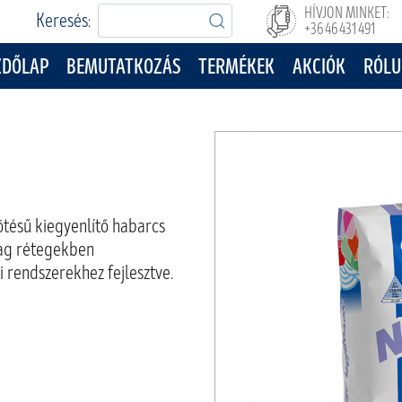
HÍVJON MINKET:
Keresés:
+36 46 431 491
ZDŐLAP
BEMUTATKOZÁS
TERMÉKEK
AKCIÓK
RÓLU
ötésű kiegyenlítő habarcs
tag rétegekben
i rendszerekhez fejlesztve.