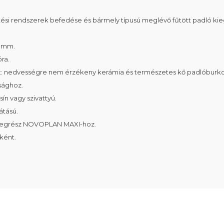
tési rendszerek befedése és bármely típusú meglévő fűtött padló kie
0 mm.
ra.
őtt: nedvességre nem érzékeny kerámia és természetes kő padlóburko
sághoz.
ín vagy szivattyú.
átású.
tömegrész NOVOPLAN MAXI-hoz.
ként.