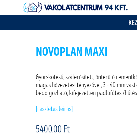
KE
NOVOPLAN MAXI
Gyorskötésű, szálerősített, önterülő cementk
magas hővezetési tényezővel, 3 - 40 mm vas
bedolgozható, kifejezetten padlófűtési/hűtés
[részletes leírás]
5400.00 Ft