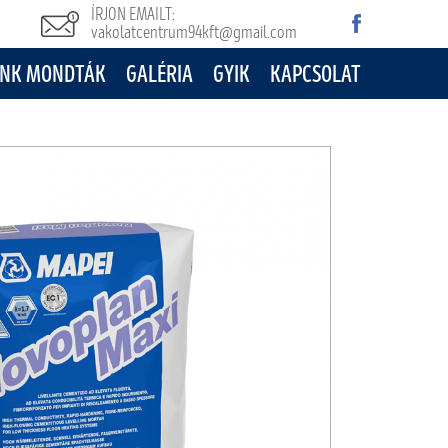
ÍRJON EMAILT:
vakolatcentrum94kft@gmail.com
NK MONDTÁK
GALÉRIA
GYIK
KAPCSOLAT