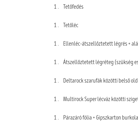
Tetőfedés
Tetőléc
Ellenléc-átszellőztetett légrés + al
Átszellőztetett légréteg (szükség e
Deltarock szarufák közötti belső old
Multirock Super lécváz közötti szige
Párazáró fólia + Gipszkarton burkol