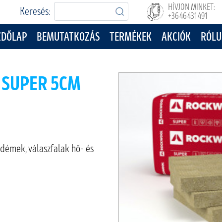
HÍVJON MINKET:
Keresés:
+36 46 431 491
ZDŐLAP
BEMUTATKOZÁS
TERMÉKEK
AKCIÓK
RÓLU
 SUPER 5CM
démek, válaszfalak hő- és