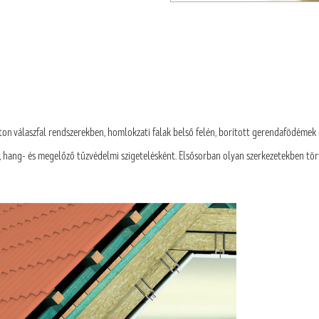
on válaszfal rendszerekben, homlokzati falak belső felén, borított gerendafödémek
, hang- és megelőző tűzvédelmi szigetelésként. Első
sorban olyan szerkezetekben tör