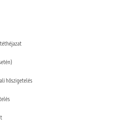
átéthéjazat
setén)
ali hőszigetelés
telés
at