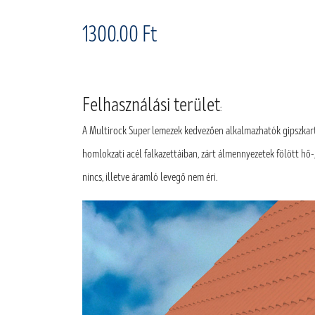
1300.00 Ft
Felhasználási terület
:
A Multirock Super lemezek kedvezően alkalmazhatók gipszkart
homlokzati acél falkazettáiban, zárt álmennyezetek fölött hő-
nincs, illetve áramló levegő nem éri.