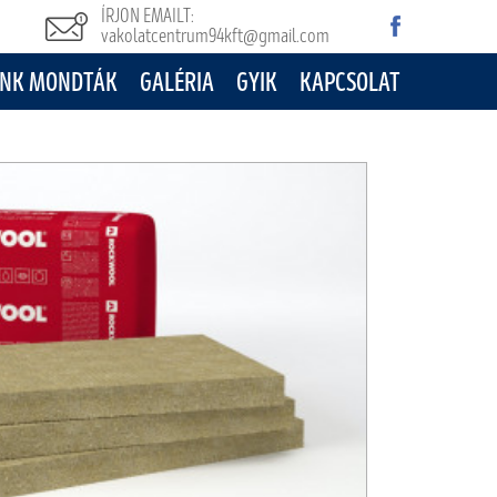
ÍRJON EMAILT:
vakolatcentrum94kft@gmail.com
NK MONDTÁK
GALÉRIA
GYIK
KAPCSOLAT