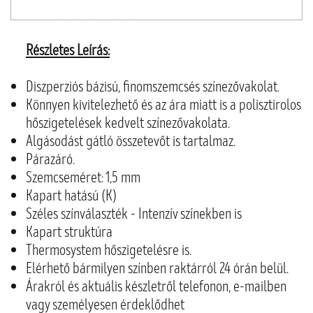
Részletes Leírás:
Diszperziós bázisú, ﬁnomszemcsés színezővakolat.
Könnyen kivitelezhető és az ára miatt is a polisztirolos
hőszigetelések kedvelt színezővakolata.
Algásodást gátló összetevőt is tartalmaz.
Párazáró.
Szemcseméret: 1,5 mm
Kapart hatású (K)
Széles színválaszték - Intenzív színekben is
Kapart struktúra
Thermosystem hőszigetelésre is.
Elérhető bármilyen színben raktárról 24 órán belül.
Árakról és aktuális készletről telefonon, e-mailben
vagy személyesen érdeklődhet