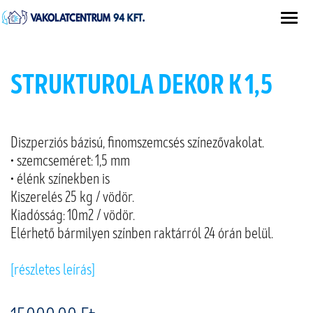
STRUKTUROLA DEKOR K 1,5
Diszperziós bázisú, ﬁnomszemcsés színezővakolat.
• szemcseméret: 1,5 mm
• élénk színekben is
Kiszerelés 25 kg / vödör.
Kiadósság: 10m2 / vödör.
Elérhető bármilyen színben raktárról 24 órán belül.
[részletes leírás]