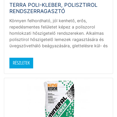
TERRA POLI-KLEBER, POLISZTIROL
RENDSZERRAGASZTÓ
Könnyen felhordható, jól kenhető, erős,
repedésmentes felületet képez a poliszorol
homlokzati hőszigetelő rendszereken. Alkalmas
polisztirol hőszigetelő lemezek ragasztására és
üvegszövetháló beágyazására, glettelésre kül- és
beltéren
RÉSZLETEK