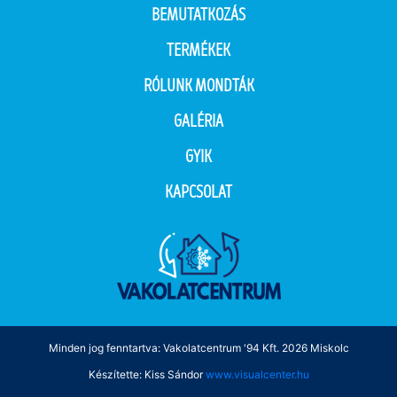
BEMUTATKOZÁS
TERMÉKEK
RÓLUNK MONDTÁK
GALÉRIA
GYIK
KAPCSOLAT
Minden jog fenntartva: Vakolatcentrum '94 Kft. 2026 Miskolc
Készítette: Kiss Sándor
www.visualcenter.hu