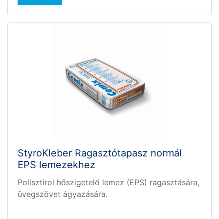
felragasztani a ház közvetlen falazatára,
vakolatára vagy akár betonfalára, mennyezetére
is. A Mapetherm Ragasztótapasz tehát
tulajdonképpen a mesteremberek
“pillanatragasztója”, amellyel csodás és letisztult
eredményt lehet elérni a munka végeztével.
StyroKleber Ragasztótapasz normál
EPS lemezekhez
Polisztirol hőszigetelő lemez (EPS) ragasztására,
üvegszövet ágyazására.