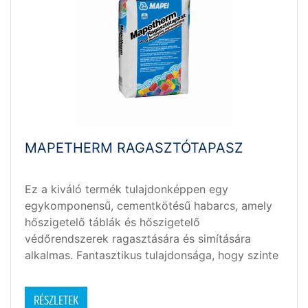
MAPETHERM RAGASZTÓTAPASZ
Ez a kiváló termék tulajdonképpen egy
egykomponensű, cementkötésű habarcs, amely
hőszigetelő táblák és hőszigetelő
védőrendszerek ragasztására és simítására
alkalmas. Fantasztikus tulajdonsága, hogy szinte
bármilyen anyagból készült (parafa,
ásványgyapot, extrudált vagy habosított
RÉSZLETEK
polisztriol) hőszigetelési táblát képes