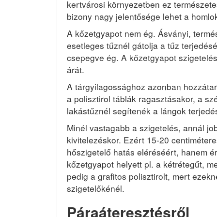
kertvárosi környezetben ez természete
bizony nagy jelentősége lehet a homlo
A kőzetgyapot nem ég. Ásványi, termés
esetleges tűznél gátolja a tűz terjedés
csepegve ég. A kőzetgyapot szigetelé
árát.
A tárgyilagossághoz azonban hozzátart
a polisztirol táblák ragasztásakor, a 
lakástűznél segítenék a lángok terjedés
Minél vastagabb a szigetelés, annál jo
kivitelezéskor. Ezért 15-20 centiméter
hőszigetelő hatás eléréséért, hanem é
kőzetgyapot helyett pl. a kétrétegűt, m
pedig a grafitos polisztirolt, mert ez
szigetelőkénél.
Páraáteresztésről