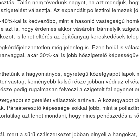
álasztás. Talán nem tévedünk nagyot, ha azt mondjuk, ho
l szigetelést választja. Az expandált polisztirol lemezek
20-40%-kal is kedvezőbb, mint a hasonló vastagságú homl
e azt is, hogy érdemes akkor vásárolni bármelyik sziget
között is lehet eltérés az építőanyag kereskedések telep
egkérdőjelezhetetlen még jelenleg is. Ezen belül is válas
kanyaggal, akár 30%-kal is jobb hőszigetelő képességűvé 
önthetünk a hagyományos, egyrétegű kőzetgyapot lapok m
ter vastag, keményebb külső része jobban védi az elkés
sze pedig rugalmasan felveszi a szigetelt fal egyenetlens
etgyapot szigetelést választók aránya. A kőzetgyapot 
. Páraáteresztő képessége sokkal jobb, mint a poliszti
orlatilag azt lehet mondani, hogy nincs penészedés a kő
nál, mert a sűrű szálszerkezet jobban elnyeli a hangokat,