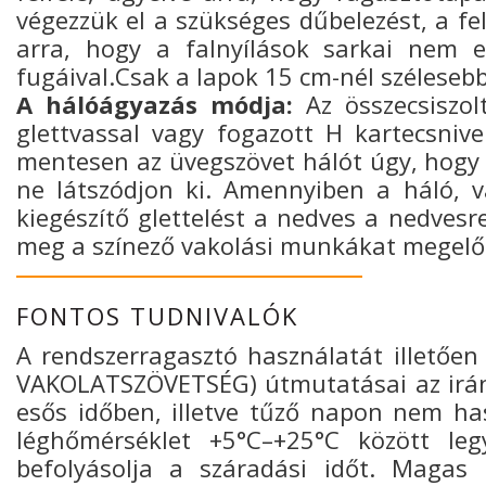
végezzük el a szükséges dűbelezést, a fel
arra, hogy a falnyílások sarkai nem e
fugáival.Csak a lapok 15 cm-nél szélese
A hálóágyazás módja:
Az összecsiszol
glettvassal vagy fogazott H kartecsniv
mentesen az üvegszövet hálót úgy, hogy
ne látszódjon ki. Amennyiben a háló, v
kiegészítő glettelést a nedves a nedvesr
meg a színező vakolási munkákat megelő
FONTOS TUDNIVALÓK
A rendszerragasztó használatát illető
VAKOLATSZÖVETSÉG) útmutatásai az irán
esős időben, illetve tűző napon nem has
léghőmérséklet +5°C–+25°C között le
befolyásolja a száradási időt. Magas 