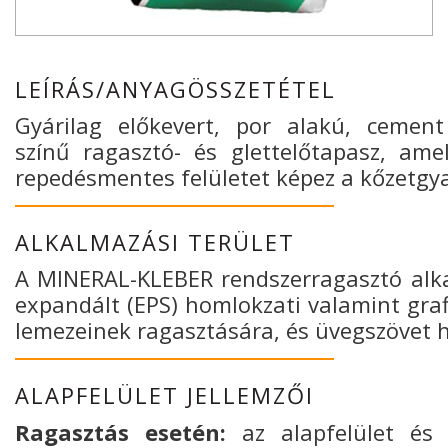
LEÍRÁS/ANYAGÖSSZETÉTEL
Gyárilag előkevert, por alakú, cement
színű ragasztó- és glettelőtapasz, ame
repedésmentes felületet képez a kőzetgy
ALKALMAZÁSI TERÜLET
A MINERAL-KLEBER rendszerragasztó alka
expandált (EPS) homlokzati valamint grafi
lemezeinek ragasztására, és üvegszövet h
ALAPFELÜLET JELLEMZŐI
Ragasztás esetén:
az alapfelület és a