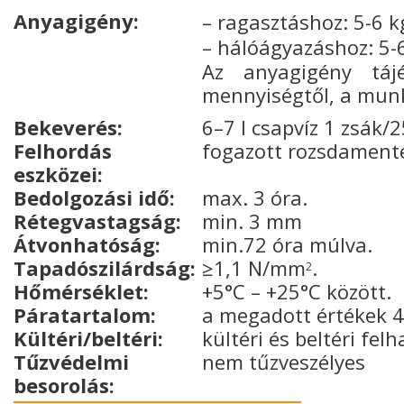
Anyagigény:
– ragasztáshoz: 5-6 k
– hálóágyazáshoz: 5-
Az anyagigény táj
mennyiségtől, a munk
Bekeverés:
6–7 l csapvíz 1 zsák/
Felhordás
fogazott rozsdamente
eszközei:
Bedolgozási idő:
max. 3 óra.
Rétegvastagság:
min. 3 mm
Átvonhatóság:
min.72 óra múlva.
Tapadószilárdság:
≥1,1 N/mm
.
2
Hőmérséklet:
+5°C – +25°C között.
Páratartalom:
a megadott értékek 4
Kültéri/beltéri:
kültéri és beltéri fe
Tűzvédelmi
nem tűzveszélyes
besorolás: