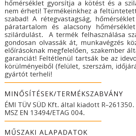
hőmérséklet gyorsítja a kötést és a szi
nem érheti! Termékeinkhez a feltüntetet
szabad! A rétegvastagság, hőmérséklet
páratartalom és alacsony hőmérséklet
szilárdulást. A termék felhasználása sz
gondosan olvassák át, munkavégzés köz
előírásoknak megfelelően, szakember által
garanciát! Feltétlenül tartsák be az idev
körülményeiből (felület, szerszám, időjár
gyártót terheli!
MINŐSÍTÉSEK/TERMÉKSZABVÁNY
ÉMI TÜV SÜD Kft. által kiadott R–261350.
MSZ EN 13494/ETAG 004.
MŰSZAKI ALAPADATOK