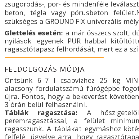
zsugorodás-, por- és
mindenféle leválaszt
beton, tégla vagy pórusbeton felület.
szükséges a GROUND FIX univerzális mél
Glettelés esetén:
a már összecsiszolt, d
nyílások legyenek PUR habbal kitöltött
ragasztótapasz felhordását, mert ez a sz
FELDOLGOZÁS MÓDJA
Öntsünk 6–7 l csapvízhez 25 kg MINE
alacsony fordulatszámú fúrógépbe fogott
újra. Fontos, hogy a bekeverést követőe
3 órán belül felhasználni.
Táblák ragasztása:
A hőszigetelől
peremragasztással, a felület minimu
ragasszunk. A táblákat egymáshoz kötésb
felfelé, ügyelve arra, hogy ragasztótap