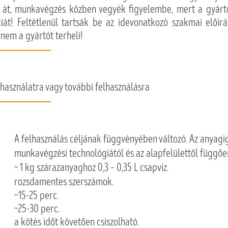
 át, munkavégzés közben vegyék figyelembe, mert a gyártó 
iát! Feltétlenül tartsák be az idevonatkozó szakmai előíráso
nem a gyártót terheli!
használatra vagy további felhasználásra
A felhasználás céljának függvényében változó.
Az anyagig
munkavégzési technológiától és az alapfelülettől függőe
~ 1 kg szárazanyaghoz 0,3 – 0,35 L csapvíz.
rozsdamentes szerszámok.
~15-25 perc.
~25-30 perc.
a kötés időt követően csiszolható.