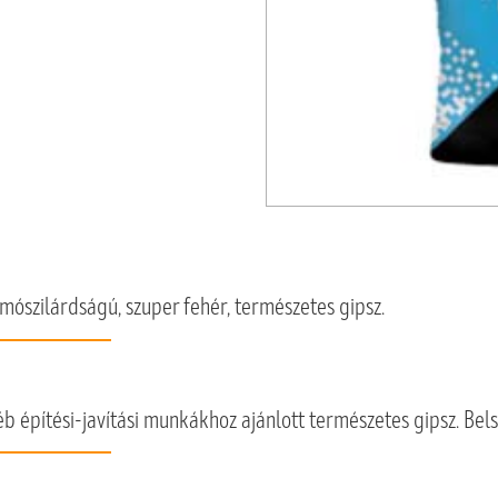
ószilárdságú, szuper fehér, természetes gipsz.
gyéb építési-javítási munkákhoz ajánlott természetes gipsz. B