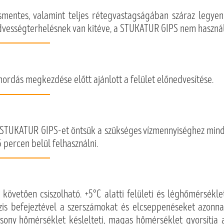
smentes, valamint teljes rétegvastagságában száraz legyen.
edvességterhelésnek van kitéve, a STUKATUR GIPS nem haszná
hordás megkezdése előtt ajánlott a felület előnedvesítése.
a STUKATUR GIPS-et öntsük a szükséges vízmennyiséghez mind
 percen belül felhasználni.
őt követően csiszolható. +5°C alatti felületi és léghőmérsé
s befejeztével a szerszámokat és elcseppenéseket azonnal 
sony hőmérséklet késlelteti, magas hőmérséklet gyorsítja a