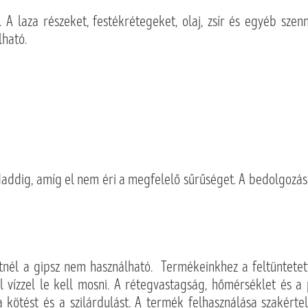
 A laza részeket, festékrétegeket, olaj, zsír és egyéb szen
lható.
addig, amíg el nem éri a megfelelő sűrűséget. A bedolgozá
kletnél a gipsz nem használható. Termékeinkhez a feltüntete
vízzel le kell mosni. A rétegvastagság, hőmérséklet és a 
 kötést és a szilárdulást. A termék felhasználása szakérte