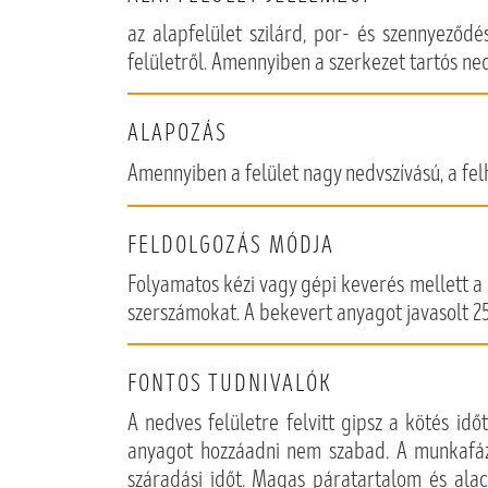
az alapfelület szilárd, por- és szennyeződé
felületről. Amennyiben a szerkezet tartós n
ALAPOZÁS
Amennyiben a felület nagy nedvszívású, a fel
FELDOLGOZÁS MÓDJA
Folyamatos kézi vagy gépi keverés mellett 
szerszámokat. A bekevert anyagot javasolt 25
FONTOS TUDNIVALÓK
A nedves felületre felvitt gipsz a kötés id
anyagot hozzáadni nem szabad. A munkafázi
száradási időt. Magas páratartalom és alac