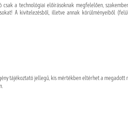
csak a technológiai előírásoknak megfelelően, szakember á
kat! A kivitelezésből, illetve annak körülményeiből (felület
ény tájékoztató jellegű, kis mértékben eltérhet a megadott 
n.