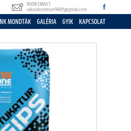
ÍRJON EMAILT:
vakolatcentrum94kft@gmail.com
NK MONDTÁK
GALÉRIA
GYIK
KAPCSOLAT