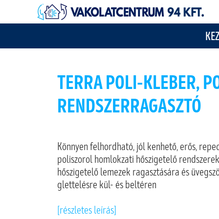
KE
TERRA POLI-KLEBER, P
RENDSZERRAGASZTÓ
Könnyen felhordható, jól kenhető, erős, repe
poliszorol homlokzati hőszigetelő rendszerek
hőszigetelő lemezek ragasztására és üvegsz
glettelésre kül- és beltéren
[részletes leírás]