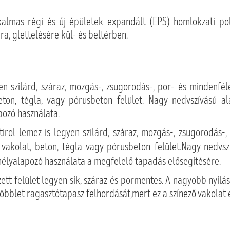
lmas régi és új épületek expandált (EPS) homlokzati poli
ra, glettelésére kül- és beltérben.
yen szilárd, száraz, mozgás-, zsugorodás-, por- és mindenfél
eton, tégla, vagy pórusbeton felület. Nagy nedvszívású a
pozó használata.
tirol lemez is legyen szilárd, száraz, mozgás-, zsugorodás-,
 vakolat, beton, tégla vagy pórusbeton felület.Nagy nedvsz
élyalapozó használata a megfelelő tapadás elősegítésére.
zett felület legyen sík, száraz és pormentes. A nagyobb nyílá
többlet ragasztótapasz felhordását,mert ez a színező vakolat 