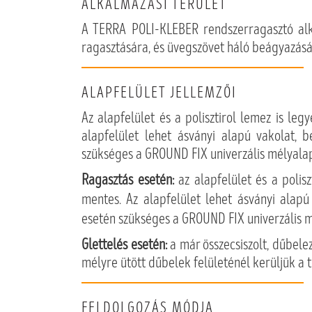
ALKALMAZÁSI TERÜLET
A TERRA POLI-KLEBER rendszerragasztó alka
ragasztására, és üvegszövet háló beágyazásá
ALAPFELÜLET JELLEMZŐI
Az alapfelület és a polisztirol lemez is leg
alapfelület lehet ásványi alapú vakolat, b
szükséges a GROUND FIX univerzális mélyala
Ragasztás esetén:
az alapfelület és a polisz
mentes. Az alapfelület lehet ásványi alapú
esetén szükséges a GROUND FIX univerzális m
Glettelés esetén:
a már összecsiszolt, dűbele
mélyre ütött dűbelek felületénél kerüljük a 
FELDOLGOZÁS MÓDJA