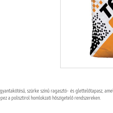
gyantakötésű, szürke színű ragasztó- és glettelőtapasz, am
épez a polisztirol homlokzati hőszigetelő rendszereken.