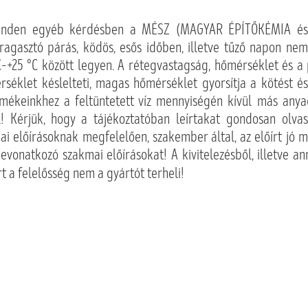
n minden egyéb kérdésben a MÉSZ (MAGYAR ÉPÍTŐKÉMIA é
gasztó párás, ködös, esős időben, illetve tűző napon nem
°C–+25 °C között legyen. A rétegvastagság, hőmérséklet és a
séklet késlelteti, magas hőmérséklet gyorsítja a kötést és 
rmékeinkhez a feltüntetett víz mennyiségén kívül más any
l! Kérjük, hogy a tájékoztatóban leírtakat gondosan olv
ai előírásoknak megfelelően, szakember által, az előírt jó 
idevonatkozó szakmai előírásokat! A kivitelezésből, illetve a
rt a felelősség nem a gyártót terheli!