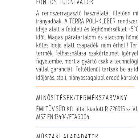
FONTOS TUDNIVALÓK
A rendszerragasztó használatát illetőe
irányadóak. A TERRA POLI-KLEBER rendszerra
ideje alatt a felületi és léghőmérséklet +5
időt. Magas páratartalom és alacsony hőmér
kötés ideje alatt csapadék nem érheti! Te
termék felhasználása szakértelmet igénye
figyelembe, mert a gyártó csak a technológi
vállal garanciát! Feltétlenül tartsák be az 
időjárás, stb.), hiányosságaiból eredő károké
MINŐSÍTÉSEK/TERMÉKSZABVÁNY
ÉMI TÜV SÜD Kft. által kiadott R–226915 sz. VJ.
MSZ EN 13494/ETAG004.
MŰSZAKI ALAPADATOK