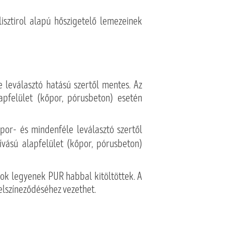
sztirol alapú hőszigetelő lemezeinek
e leválasztó hatású szertől mentes. Az
lapfelület (kőpor, pórusbeton) esetén
 por- és mindenféle leválasztó szertől
ívású alapfelület (kőpor, pórusbeton)
sok legyenek PUR habbal kitöltöttek. A
elszíneződéséhez vezethet.