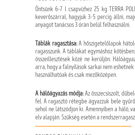
Öntsünk 6–7 l csapvízhez 25 kg TERRA POL
keverőszárral, hagyjuk 3–5 percig állni, ma
anyagot tanácsos 3 órán belül felhasználni.
Táblák ragasztása:
A hőszigetelőlapok háto
ragasszunk. A táblákat egymáshoz kötésben, é
összeillesztések közé ne kerüljön. Hálóágya
arra, hogy a falnyílások sarkai nem eshetnek
használhatóak és csak mezőközépen.
A hálóágyazás módja:
Az összecsiszolt, dűbe
fel. A ragasztó rétegbe ágyazzuk bele gyűr
sehol ne látszódjon ki. Amennyiben a háló, v
elv alapján. Szükség esetén a rendszerragas