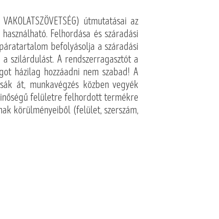
s VAKOLATSZÖVETSÉG) útmutatásai az
 használható. Felhordása és száradási
 páratartalom befolyásolja a száradási
a szilárdulást. A rendszerragasztót a
agot házilag hozzáadni nem szabad! A
assák át, munkavégzés közben vegyék
minőségű felületre felhordott termékre
nnak körülményeiből (felület, szerszám,