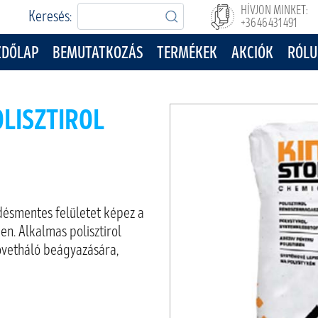
HÍVJON MINKET:
Keresés:
+36 46 431 491
ZDŐLAP
BEMUTATKOZÁS
TERMÉKEK
AKCIÓK
RÓLU
OLISZTIROL
désmentes felületet képez a
en. Alkalmas polisztirol
övetháló beágyazására,