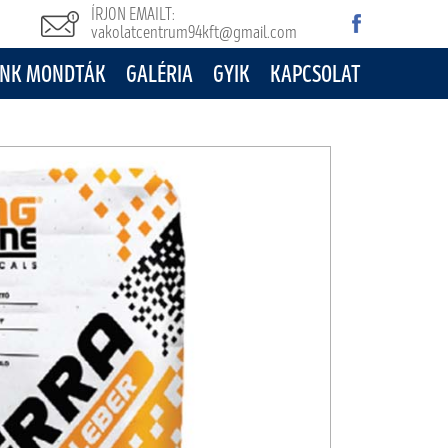
ÍRJON EMAILT:
vakolatcentrum94kft@gmail.com
NK MONDTÁK
GALÉRIA
GYIK
KAPCSOLAT