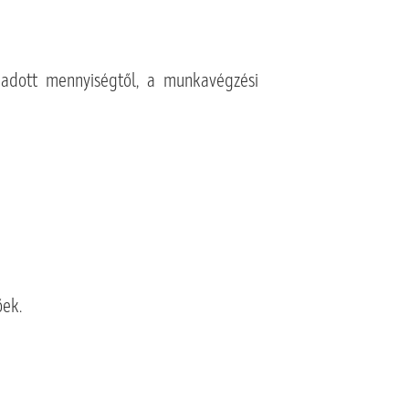
gadott mennyiségtől,
a munkavégzési
őek.