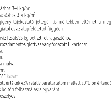
táshoz: 3–4 kg/m².
yazáshoz: 3–4 kg/m².
igény tájékoztató jellegű, kis mértékben eltérhet a me
iától és az alapfelülettől függően.
pvíz 1 zsák/25 kg polisztirol ragasztóhoz.
 rozsdamentes glettvas vagy fogazott H kartecsni.
a.
m.
ra múlva.
mm
.
2
5°C között.
tt értékek 42% relatív páratartalom mellett 20°C-on értend
s beltéri felhasználásra egyaránt.
eszélyes