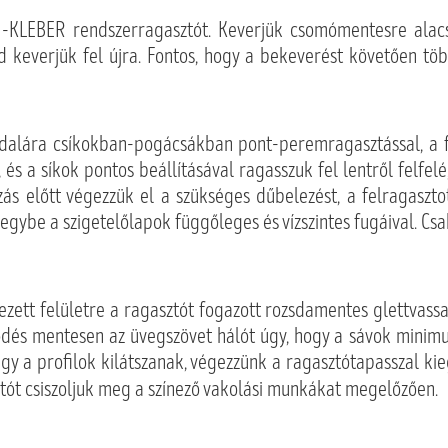
I-KLEBER rendszerragasztót. Keverjük csomómentesre alac
jd keverjük fel újra. Fontos, hogy a bekeverést követően tö
ldalára csíkokban-pogácsákban pont-peremragasztással, a 
s a síkok pontos beállításával ragasszuk fel lentről felfelé
zás előtt végezzük el a szükséges dűbelezést, a felragasztot
 egybe a szigetelőlapok függőleges és vízszintes fugáival. Cs
lezett felületre a ragasztót fogazott rozsdamentes glettvassa
ődés mentesen az üvegszövet hálót úgy, hogy a sávok minim
agy a profilok kilátszanak, végezzünk a ragasztótapasszal ki
ztót csiszoljuk meg a színező vakolási munkákat megelőzően.