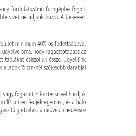
sony fordulatszámú fúrógépbe fogott
bbletvizet ne adjunk hozzá. A bekevert
felület minimum 40%-os fedettségével
, ügyelve arra, hogy ragasztótapasz az
t táblákat csiszoljuk össze. Ügyeljünk
ak a lapok 15 cm-nél szélesebb darabjai
l vagy fogazott H kartecsnivel hordjuk
um 10 cm-en fedjék egymást, és a háló
egészítő glettelést a nedves a nedvesre