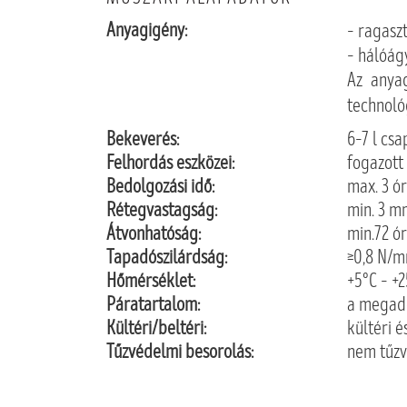
Anyagigény:
– ragasz
– hálóág
Az anyag
technológ
Bekeverés:
6–7 l csa
Felhordás eszközei:
fogazott
Bedolgozási idő:
max. 3 ór
Rétegvastagság:
min. 3 m
Átvonhatóság:
min.72 ó
Tapadószilárdság:
≥0,8 N/
Hőmérséklet:
+5°C – +2
Páratartalom:
a megado
Kültéri/beltéri:
kültéri é
Tűzvédelmi besorolás:
nem tűzv