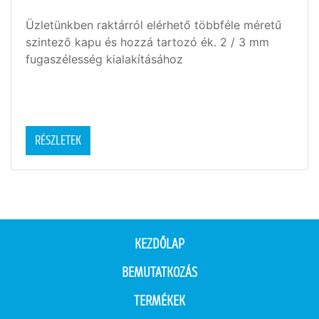
Üzletünkben raktárról elérhető többféle méretű
szintező kapu és hozzá tartozó ék. 2 / 3 mm
fugaszélesség kialakításához
RÉSZLETEK
KEZDŐLAP
BEMUTATKOZÁS
TERMÉKEK