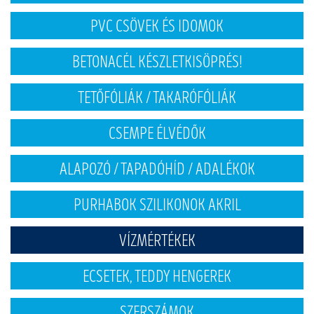
PVC CSÖVEK ÉS IDOMOK
BETONACÉL KÉSZLETKISÖPRÉS!
TETŐFÓLIÁK / TAKARÓFÓLIÁK
CSEMPE ÉLVÉDŐK
ALAPOZÓ / TAPADÓHÍD / ADALÉKOK
PURHABOK SZILIKONOK AKRIL
VÍZMÉRTÉKEK
ECSETEK, TEDDY HENGEREK
SZERSZÁMOK