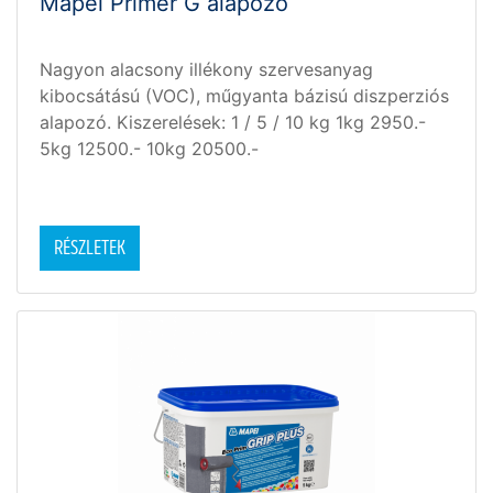
Mapei Primer G alapozó
Nagyon alacsony illékony szervesanyag
kibocsátású (VOC), műgyanta bázisú diszperziós
alapozó. Kiszerelések: 1 / 5 / 10 kg 1kg 2950.-
5kg 12500.- 10kg 20500.-
RÉSZLETEK