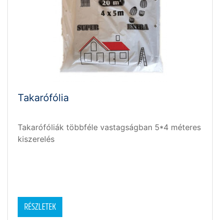
Takarófólia
Takarófóliák többféle vastagságban 5*4 méteres
kiszerelés
RÉSZLETEK