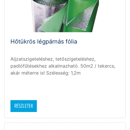
Hőtükrös légpárnás fólia
Aljzatszigeteléshez, tetőszigeteléshez,
padlófűtésekhez alkalmazható. 50m2 / tekercs,
akár méterre is! Szélesség: 1,2m
RÉSZLETEK