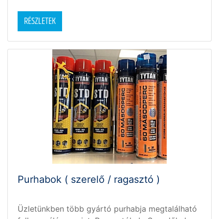
RÉSZLETEK
Purhabok ( szerelő / ragasztó )
Üzletünkben több gyártó purhabja megtalálható