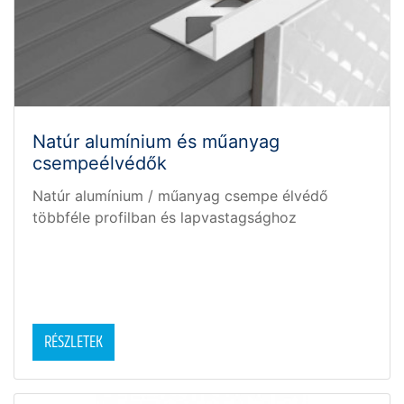
Natúr alumínium és műanyag
csempeélvédők
Natúr alumínium / műanyag csempe élvédő
többféle profilban és lapvastagsághoz
RÉSZLETEK