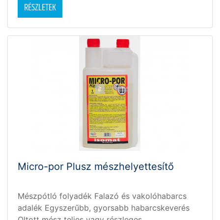
RÉSZLETEK
Micro-por Plusz mészhelyettesítő
Mészpótló folyadék Falazó és vakolóhabarcs
adalék Egyszerűbb, gyorsabb habarcskeverés
Oltott mész teljes vagy részleges