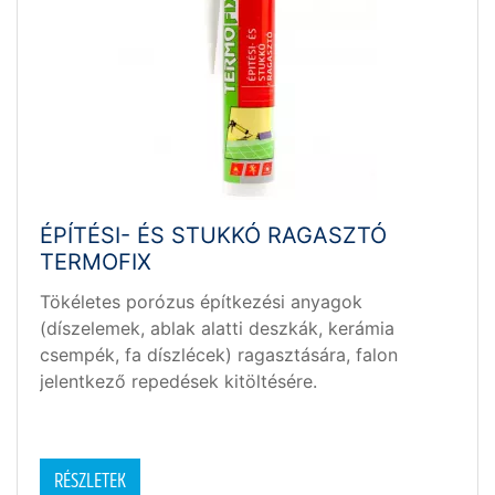
ÉPÍTÉSI- ÉS STUKKÓ RAGASZTÓ
TERMOFIX
Tökéletes porózus építkezési anyagok
(díszelemek, ablak alatti deszkák, kerámia
csempék, fa díszlécek) ragasztására, falon
jelentkező repedések kitöltésére.
RÉSZLETEK