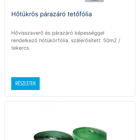
Hőtükrös párazáró tetőfólia
Hővisszaverő és párazáró képességgel
rendelkező hőtükörfólia. szálerősített. 50m2 /
tekercs.
RÉSZLETEK