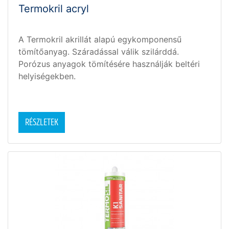
Termokril acryl
A Termokril akrillát alapú egykomponensű
tömítőanyag. Száradással válik szilárddá.
Porózus anyagok tömítésére használják beltéri
helyiségekben.
RÉSZLETEK