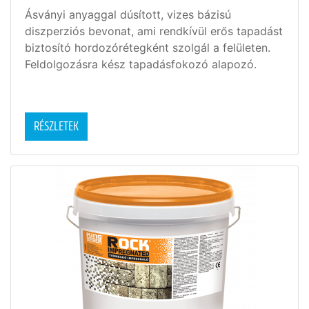
Ásványi anyaggal dúsított, vizes bázisú
diszperziós bevonat, ami rendkívül erős tapadást
biztosító hordozórétegként szolgál a felületen.
Feldolgozásra kész tapadásfokozó alapozó.
RÉSZLETEK