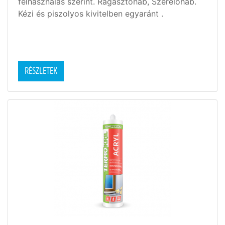
felhasználás szerint. Ragasztóhab, Szerelőhab.
Kézi és piszolyos kivitelben egyaránt .
RÉSZLETEK